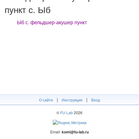
пункт с. Ыб
Ыб с. фельдшер-акушер пункт
|
|
О сайте
Инструкция
Вход
©
FU-Lab
2026
Email:
komi@fu-lab.ru