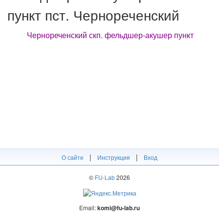
пункт пст. Чернореченский
Чернореченский скп. фельдшер-акушер пункт
|
|
О сайте
Инструкция
Вход
©
FU-Lab
2026
Email:
komi@fu-lab.ru