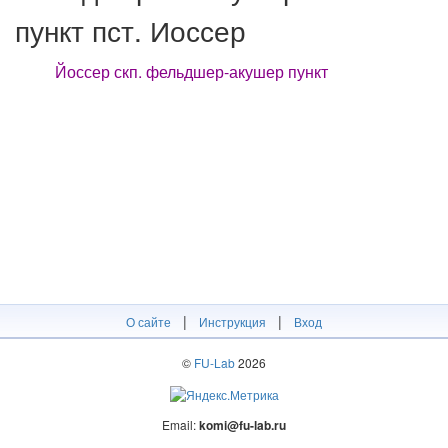
пункт пст. Иоссер
Йоссер скп. фельдшер-акушер пункт
|
|
О сайте
Инструкция
Вход
©
FU-Lab
2026
Email:
komi@fu-lab.ru