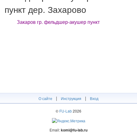
пункт дер. Захарово
Закаров гр. фельдшер-акушер пункт
|
|
О сайте
Инструкция
Вход
©
FU-Lab
2026
Email:
komi@fu-lab.ru