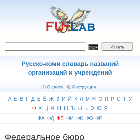
Перейти
к
основному
содержанию
Искать
Русско-коми словарь названий
организаций и учреждений
О сайте
Инструкция
А
Б
В
Г
Д
Е
Ё
Ж
З
И
Й
К
Л
М
Н
О
П
Р
С
Т
У
Ф
Х
Ц
Ч
Ш
Щ
Ъ
Ы
Ь
Э
Ю
Я
ФА
ФД
ФЕ
ФИ
ФК
ФО
ФР
Федеральное бюро