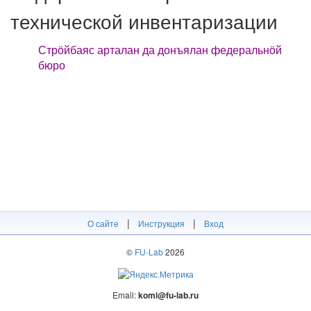
технической инвентаризации
Стрӧйбаяс арталан да донъялан федеральнӧй
бюро
|
|
О сайте
Инструкция
Вход
©
FU-Lab
2026
Email:
komi@fu-lab.ru