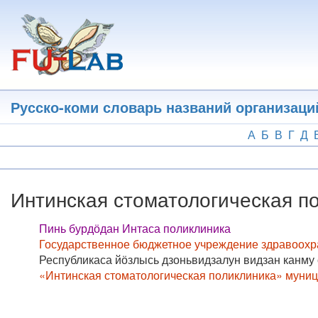
Перейти
к
основному
содержанию
Русско-коми словарь названий организаци
А
Б
В
Г
Д
Интинская стоматологическая п
Пинь бурдӧдан Интаса поликлиника
Государственное бюджетное учреждение здравоохр
Республикаса йӧзлысь дзоньвидзалун видзан канму 
«Интинская стоматологическая поликлиника» муни