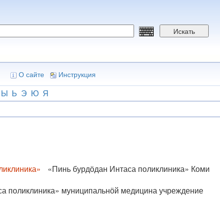
Искать
О сайте
Инструкция
Ы
Ь
Э
Ю
Я
ликлиника»
«Пинь бурдӧдан Интаса поликлиника» Коми
са поликлиника» муниципальнӧй медицина учреждение