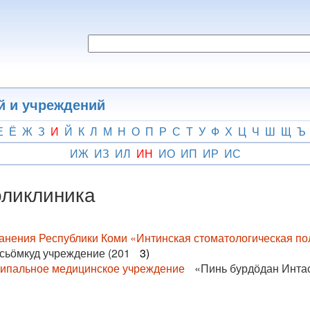
й и учреждений
Е
Ё
Ж
З
И
Й
К
Л
М
Н
О
П
Р
С
Т
У
Ф
Х
Ц
Ч
Ш
Щ
Ъ
ИЖ
ИЗ
ИЛ
ИН
ИО
ИП
ИР
ИС
оликлиника
анения Республики Коми «Интинская стоматологическая по
сьӧмкуд учреждение (201
3)
ципальное медицинское учреждение
«Пинь бурдӧдан Инта