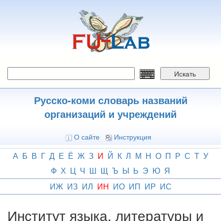
Перейти
к
основному
содержанию
Искать
Русско-коми словарь названий
организаций и учреждений
О сайте
Инструкция
А
Б
В
Г
Д
Е
Ё
Ж
З
И
Й
К
Л
М
Н
О
П
Р
С
Т
У
Ф
Х
Ц
Ч
Ш
Щ
Ъ
Ы
Ь
Э
Ю
Я
ИЖ
ИЗ
ИЛ
ИН
ИО
ИП
ИР
ИС
Институт языка, литературы и