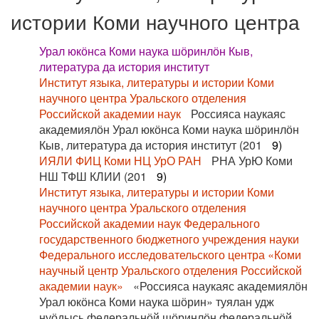
истории Коми научного центра
Урал юкӧнса Коми наука шӧринлӧн Кыв,
литература да история институт
Институт языка, литературы и истории Коми
научного центра Уральского отделения
Российской академии наук
Россияса наукаяс
академиялӧн Урал юкӧнса Коми наука шӧринлӧн
Кыв, литература да история институт (201
9)
ИЯЛИ ФИЦ Коми НЦ УрО РАН
РНА УрЮ Коми
НШ ТФШ КЛИИ (201
9)
Институт языка, литературы и истории Коми
научного центра Уральского отделения
Российской академии наук Федерального
государственного бюджетного учреждения науки
Федерального исследовательского центра «Коми
научный центр Уральского отделения Российской
академии наук»
«Россияса наукаяс академиялӧн
Урал юкӧнса Коми наука шӧрин» туялан удж
нуӧдысь федеральнӧй шӧринлӧн федеральнӧй