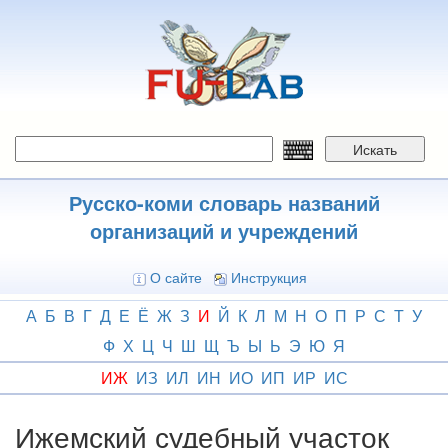
Перейти
к
основному
содержанию
Искать
Русско-коми словарь названий
организаций и учреждений
О сайте
Инструкция
А
Б
В
Г
Д
Е
Ё
Ж
З
И
Й
К
Л
М
Н
О
П
Р
С
Т
У
Ф
Х
Ц
Ч
Ш
Щ
Ъ
Ы
Ь
Э
Ю
Я
ИЖ
ИЗ
ИЛ
ИН
ИО
ИП
ИР
ИС
Ижемский судебный участок