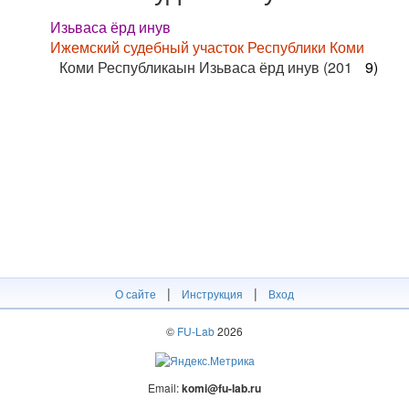
Изьваса ёрд инув
Ижемский судебный участок Республики Коми
Коми Республикаын Изьваса ёрд инув (201
9)
|
|
О сайте
Инструкция
Вход
©
FU-Lab
2026
Email:
komi@fu-lab.ru