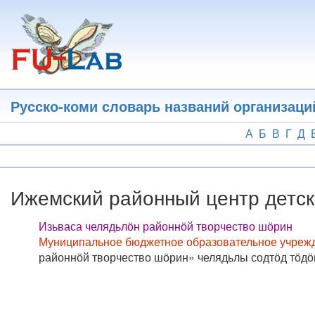
Перейти
к
основному
содержанию
Русско-коми словарь названий организаци
А
Б
В
Г
Д
Ижемский районный центр детск
Изьваса челядьлӧн районнӧй творчество шӧрин
Муниципальное бюджетное образовательное учрежд
районнӧй творчество шӧрин» челядьлы содтӧд тӧд