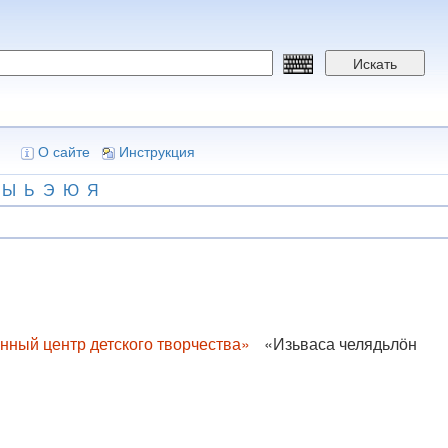
Искать
О сайте
Инструкция
Ы
Ь
Э
Ю
Я
ный центр детского творчества»
«Изьваса челядьлӧн