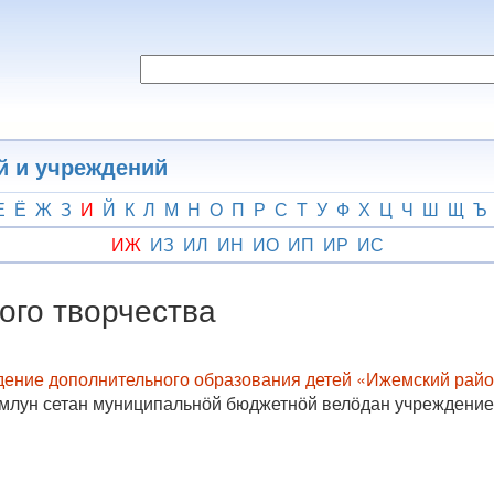
й и учреждений
Е
Ё
Ж
З
И
Й
К
Л
М
Н
О
П
Р
С
Т
У
Ф
Х
Ц
Ч
Ш
Щ
Ъ
ИЖ
ИЗ
ИЛ
ИН
ИО
ИП
ИР
ИС
ого творчества
ение дополнительного образования детей «Ижемский район
ӧмлун сетан муниципальнӧй бюджетнӧй велӧдан учреждение