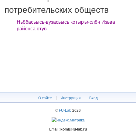
потребительских обществ
Ньӧбасьысь-вузасьысь котыръяслӧн Изьва
районса ӧтув
|
|
О сайте
Инструкция
Вход
©
FU-Lab
2026
Email:
komi@fu-lab.ru