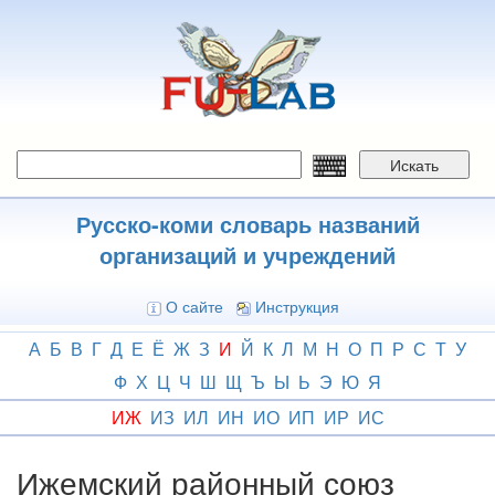
Перейти
к
основному
содержанию
Искать
Русско-коми словарь названий
организаций и учреждений
О сайте
Инструкция
А
Б
В
Г
Д
Е
Ё
Ж
З
И
Й
К
Л
М
Н
О
П
Р
С
Т
У
Ф
Х
Ц
Ч
Ш
Щ
Ъ
Ы
Ь
Э
Ю
Я
ИЖ
ИЗ
ИЛ
ИН
ИО
ИП
ИР
ИС
Ижемский районный союз