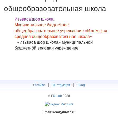
общеобразовательная школа
Изьваса шӧр школа
Муниципальное бюджетное
общеобразовательное учреждение «Ижемская
средняя общеобразовательная школа»
«Изьваса шӧр школа» муниципальнӧй
бюджетнӧй велӧдан учреждение
|
|
О сайте
Инструкция
Вход
©
FU-Lab
2026
Email:
komi@fu-lab.ru