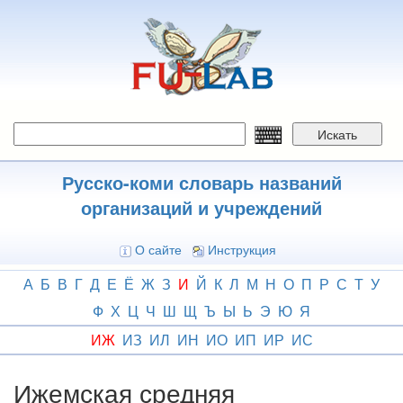
Перейти
к
основному
содержанию
Искать
Русско-коми словарь названий
организаций и учреждений
О сайте
Инструкция
А
Б
В
Г
Д
Е
Ё
Ж
З
И
Й
К
Л
М
Н
О
П
Р
С
Т
У
Ф
Х
Ц
Ч
Ш
Щ
Ъ
Ы
Ь
Э
Ю
Я
ИЖ
ИЗ
ИЛ
ИН
ИО
ИП
ИР
ИС
Ижемская средняя