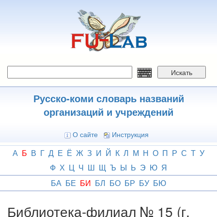
Перейти
к
основному
содержанию
Искать
Русско-коми словарь названий
организаций и учреждений
О сайте
Инструкция
А
Б
В
Г
Д
Е
Ё
Ж
З
И
Й
К
Л
М
Н
О
П
Р
С
Т
У
Ф
Х
Ц
Ч
Ш
Щ
Ъ
Ы
Ь
Э
Ю
Я
БА
БЕ
БИ
БЛ
БО
БР
БУ
БЮ
Библиотека-филиал № 15 (г.