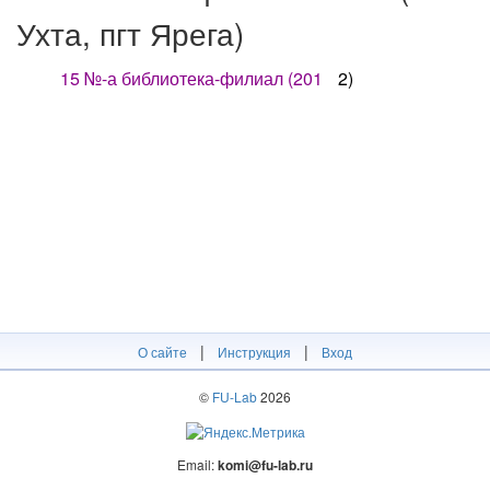
Ухта, пгт Ярега)
15 №-а библиотека-филиал (201
2)
|
|
О сайте
Инструкция
Вход
©
FU-Lab
2026
Email:
komi@fu-lab.ru