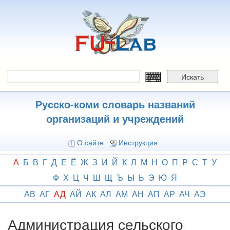
Перейти
к
основному
содержанию
Искать
Русско-коми словарь названий
организаций и учреждений
О сайте
Инструкция
А
Б
В
Г
Д
Е
Ё
Ж
З
И
Й
К
Л
М
Н
О
П
Р
С
Т
У
Ф
Х
Ц
Ч
Ш
Щ
Ъ
Ы
Ь
Э
Ю
Я
АВ
АГ
АД
АЙ
АК
АЛ
АМ
АН
АП
АР
АЧ
АЭ
Администрация сельского