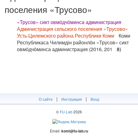
поселения «Трусово»
«Трусов» сикт овмӧдчӧминса администрация
Администрация сельского поселения «Трусово»
Усть-Цилемского района Республики Коми
Коми
Республикаса Чилимдін районлӧн «Трусов» сикт
овмӧдчӧминса администрация (2016, 201
8)
|
|
О сайте
Инструкция
Вход
©
FU-Lab
2026
Email:
komi@fu-lab.ru