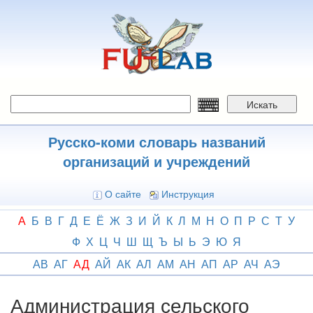
Перейти
к
основному
содержанию
Искать
Русско-коми словарь названий
организаций и учреждений
О сайте
Инструкция
А
Б
В
Г
Д
Е
Ё
Ж
З
И
Й
К
Л
М
Н
О
П
Р
С
Т
У
Ф
Х
Ц
Ч
Ш
Щ
Ъ
Ы
Ь
Э
Ю
Я
АВ
АГ
АД
АЙ
АК
АЛ
АМ
АН
АП
АР
АЧ
АЭ
Администрация сельского