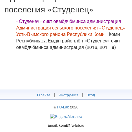
поселения «Студенец»
«Студенеч» сикт овмӧдчӧминса администрация
Администрация сельского поселения «Студенец»
Усть-Вымского района Республики Коми
Коми
Республикаса Емдін районлӧн «Студенеч» сикт
овмӧдчӧминса администрация (2016, 201
8)
|
|
О сайте
Инструкция
Вход
©
FU-Lab
2026
Email:
komi@fu-lab.ru