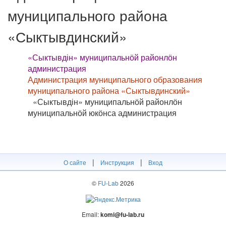
муниципального района
«Сыктывдинский»
«Сыктывдін» муниципальнӧй районлӧн
администрация
Администрация муниципального образования
муниципального района «Сыктывдинский»
«Сыктывдін» муниципальнӧй районлӧн
муниципальнӧй юкӧнса администрация
|
|
О сайте
Инструкция
Вход
©
FU-Lab
2026
Email:
komi@fu-lab.ru