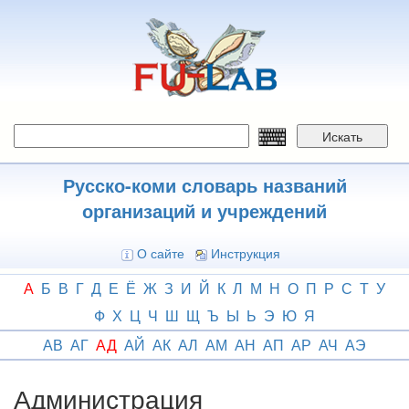
Перейти
к
основному
содержанию
Искать
Русско-коми словарь названий
организаций и учреждений
О сайте
Инструкция
А
Б
В
Г
Д
Е
Ё
Ж
З
И
Й
К
Л
М
Н
О
П
Р
С
Т
У
Ф
Х
Ц
Ч
Ш
Щ
Ъ
Ы
Ь
Э
Ю
Я
АВ
АГ
АД
АЙ
АК
АЛ
АМ
АН
АП
АР
АЧ
АЭ
Администрация