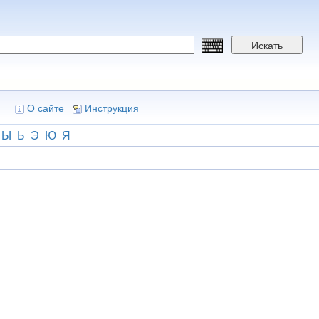
Искать
О сайте
Инструкция
Ы
Ь
Э
Ю
Я