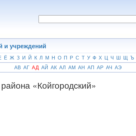
й и учреждений
Е
Ё
Ж
З
И
Й
К
Л
М
Н
О
П
Р
С
Т
У
Ф
Х
Ц
Ч
Ш
Щ
Ъ
АВ
АГ
АД
АЙ
АК
АЛ
АМ
АН
АП
АР
АЧ
АЭ
 района «Койгородский»