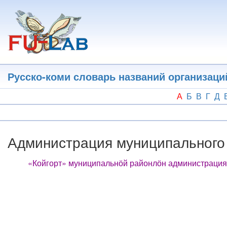
Перейти
к
основному
содержанию
Русско-коми словарь названий организаци
А
Б
В
Г
Д
Администрация муниципального
«Койгорт» муниципальнӧй районлӧн администрация