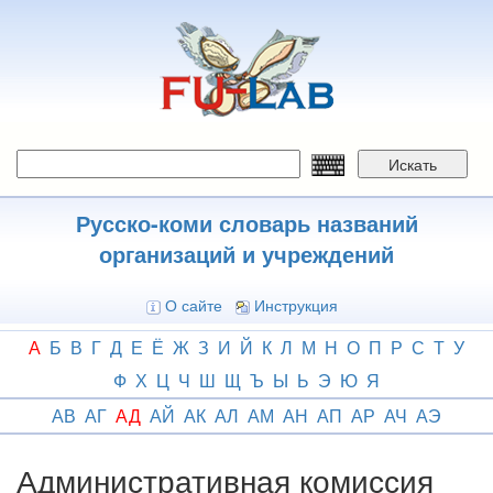
Перейти
к
основному
содержанию
Искать
Русско-коми словарь названий
организаций и учреждений
О сайте
Инструкция
А
Б
В
Г
Д
Е
Ё
Ж
З
И
Й
К
Л
М
Н
О
П
Р
С
Т
У
Ф
Х
Ц
Ч
Ш
Щ
Ъ
Ы
Ь
Э
Ю
Я
АВ
АГ
АД
АЙ
АК
АЛ
АМ
АН
АП
АР
АЧ
АЭ
Административная комиссия