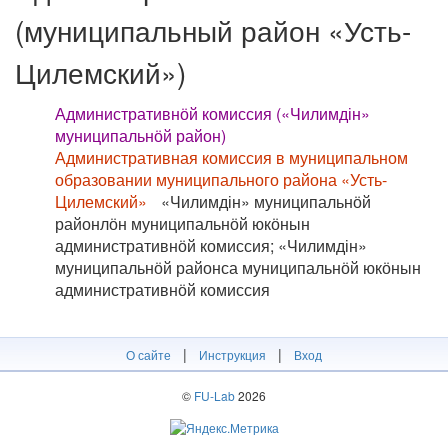
(муниципальный район «Усть-
Цилемский»)
Административнӧй комиссия («Чилимдін»
муниципальнӧй район)
Административная комиссия в муниципальном
образовании муниципального района «Усть-
Цилемский»
«Чилимдін» муниципальнӧй
районлӧн муниципальнӧй юкӧнын
административнӧй комиссия; «Чилимдін»
муниципальнӧй районса муниципальнӧй юкӧнын
административнӧй комиссия
|
|
О сайте
Инструкция
Вход
©
FU-Lab
2026