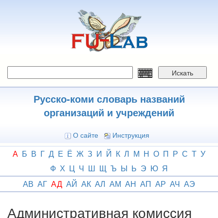
Перейти
к
основному
содержанию
Искать
Русско-коми словарь названий
организаций и учреждений
О сайте
Инструкция
А
Б
В
Г
Д
Е
Ё
Ж
З
И
Й
К
Л
М
Н
О
П
Р
С
Т
У
Ф
Х
Ц
Ч
Ш
Щ
Ъ
Ы
Ь
Э
Ю
Я
АВ
АГ
АД
АЙ
АК
АЛ
АМ
АН
АП
АР
АЧ
АЭ
Административная комиссия