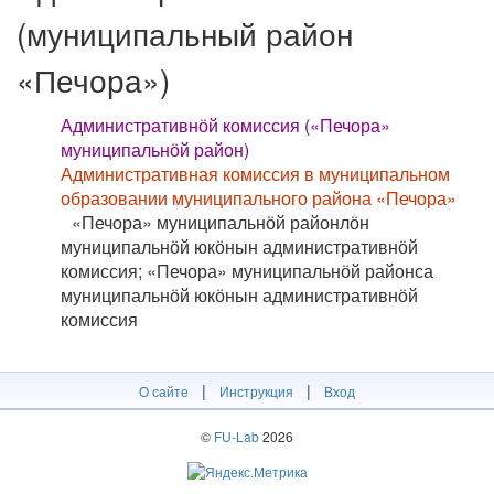
(муниципальный район
«Печора»)
Административнӧй комиссия («Печора»
муниципальнӧй район)
Административная комиссия в муниципальном
образовании муниципального района «Печора»
«Печора» муниципальнӧй районлӧн
муниципальнӧй юкӧнын административнӧй
комиссия; «Печора» муниципальнӧй районса
муниципальнӧй юкӧнын административнӧй
комиссия
|
|
О сайте
Инструкция
Вход
©
FU-Lab
2026