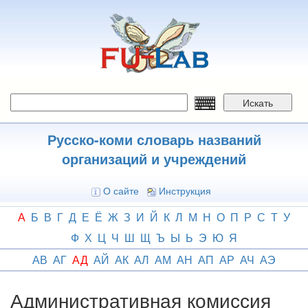
Перейти
к
основному
содержанию
Искать
Русско-коми словарь названий
организаций и учреждений
О сайте
Инструкция
А
Б
В
Г
Д
Е
Ё
Ж
З
И
Й
К
Л
М
Н
О
П
Р
С
Т
У
Ф
Х
Ц
Ч
Ш
Щ
Ъ
Ы
Ь
Э
Ю
Я
АВ
АГ
АД
АЙ
АК
АЛ
АМ
АН
АП
АР
АЧ
АЭ
Административная комиссия