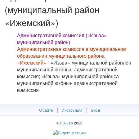
(муниципальный район
«Ижемский»)
Административнӧй комиссия («Изьва»
муниципальнӧй район)
Административная комиссия в муниципальном
образовании муниципального района
«Ижемский»
«Изьва» муниципальнӧй районлӧн
муниципальнӧй юкӧнын административнӧй
комиссия; «Изьва» муниципальнӧй районса
муниципальнӧй юкӧнын административнӧй
комиссия
|
|
О сайте
Инструкция
Вход
©
FU-Lab
2026