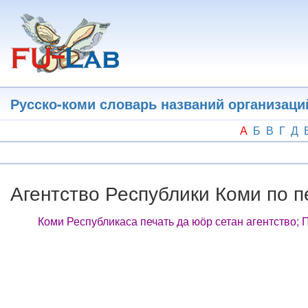
Перейти
к
основному
содержанию
Русско-коми словарь названий организаци
А
Б
В
Г
Д
Агентство Республики Коми по 
Коми Республикаса печать да юӧр сетан агентство; 