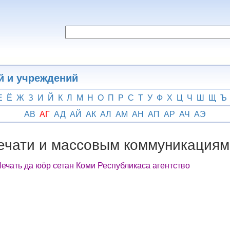
й и учреждений
Е
Ё
Ж
З
И
Й
К
Л
М
Н
О
П
Р
С
Т
У
Ф
Х
Ц
Ч
Ш
Щ
Ъ
АВ
АГ
АД
АЙ
АК
АЛ
АМ
АН
АП
АР
АЧ
АЭ
печати и массовым коммуникациям
Печать да юӧр сетан Коми Республикаса агентство