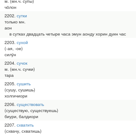
м. (мн.ч. супы)
чо̄лон
2202
сутки
только мн.
аон
в сутках двадцать четыре часа эмун аонду хорин дуин час
2203
сухой
(-ая, -ое)
силӯн
2204
сучок
м. (мн.ч. сучки)
тара
2205
сушить
(сушу, сушишь)
холгичиори
2206
существовать
(существую, существуешь)
биури, балдиори
2207
схватить
(схвачу, схватишь)