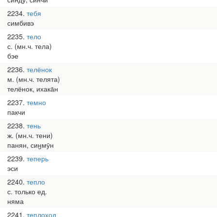
2234
тебя
симбивэ
2235
тело
с. (мн.ч. тела)
бэе
2236
телёнок
м. (мн.ч. телята)
телёнок, ихака̄н
2237
темно
пакчи
2238
тень
ж. (мн.ч. тени)
панян, сиӈмӯн
2239
теперь
эси
2240
тепло
с. только ед.
няма
2241
теплоход