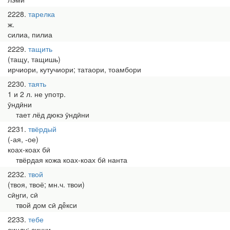
2228
тарелка
ж.
силиа, пилиа
2229
тащить
(тащу, тащишь)
ирчиори, кутучиори; татаори, тоамбори
2230
таять
1 и 2 л. не употр.
ӯндӣни
тает лёд дюкэ ӯндӣни
2231
твёрдый
(-ая, -ое)
коах-коах бӣ
твёрдая кожа коах-коах бӣ нанта
2232
твой
(твоя, твоё; мн.ч. твои)
сӣӈги, сӣ
твой дом сӣ дё̄кси
2233
тебе
синду; синчи