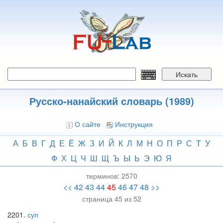
Перейти
к
основному
содержанию
Искать
Русско-нанайский словарь (1989)
О сайте
Инструкция
А
Б
В
Г
Д
Е
Ё
Ж
З
И
Й
К
Л
М
Н
О
П
Р
С
Т
У
Ф
Х
Ц
Ч
Ш
Щ
Ъ
Ы
Ь
Э
Ю
Я
терминов:
2570
<<
42
43
44
45
46
47
48
>>
страница 45 из 52
2201
суп