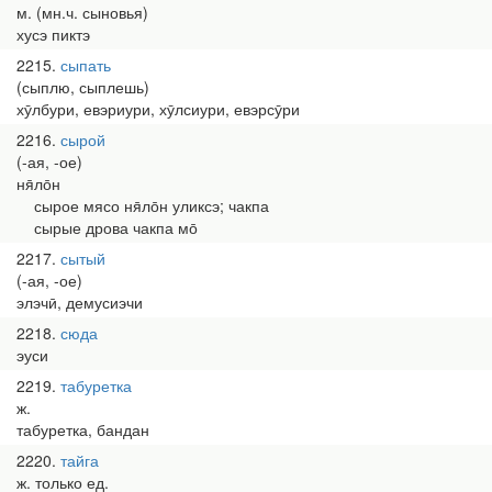
м. (мн.ч. сыновья)
хусэ пиктэ
2215
сыпать
(сыплю, сыплешь)
хӯлбури, евэриури, хӯлсиури, евэрсӯри
2216
сырой
(-ая, -ое)
ня̄ло̄н
сырое мясо ня̄ло̄н уликсэ; чакпа
сырые дрова чакпа мо̄
2217
сытый
(-ая, -ое)
элэчӣ, демусиэчи
2218
сюда
эуси
2219
табуретка
ж.
табуретка, бандан
2220
тайга
ж. только ед.