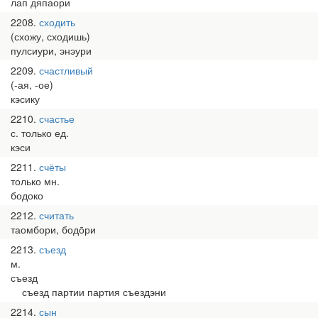
лап дяпаори
2208
сходить
(схожу, сходишь)
пулсиури, энэури
2209
счастливый
(-ая, -ое)
кэсику
2210
счастье
с. только ед.
кэси
2211
счёты
только мн.
бодоко
2212
считать
таомбори, бодо̄ри
2213
съезд
м.
съезд
съезд партии партия съездэни
2214
сын