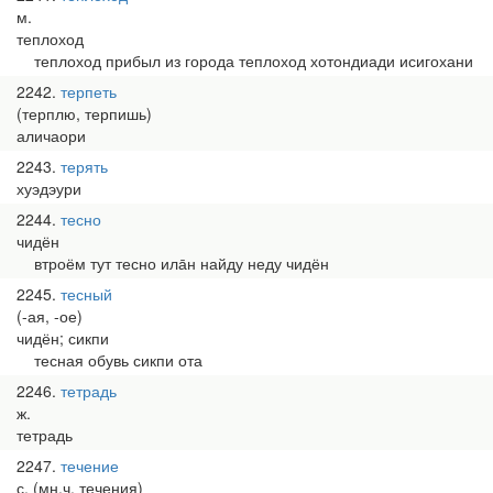
м.
теплоход
теплоход прибыл из города теплоход хотондиади исигохани
2242
терпеть
(терплю, терпишь)
аличаори
2243
терять
хуэдэури
2244
тесно
чидён
втроём тут тесно ила̄н найду неду чидён
2245
тесный
(-ая, -ое)
чидён; сикпи
тесная обувь сикпи ота
2246
тетрадь
ж.
тетрадь
2247
течение
с. (мн.ч. течения)