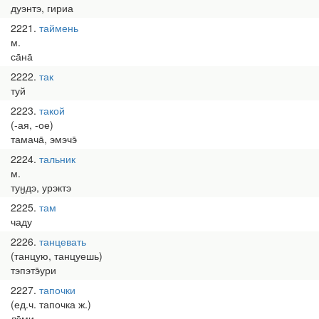
дуэнтэ, гириа
2221
таймень
м.
са̄на̄
2222
так
туй
2223
такой
(-ая, -ое)
тамача̄, эмэчэ̄
2224
тальник
м.
туӈдэ, урэктэ
2225
там
чаду
2226
танцевать
(танцую, танцуешь)
тэпэтэ̄ури
2227
тапочки
(ед.ч. тапочка ж.)
лэ̄ми