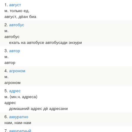
1
август
м. только ед.
август, дёан биа
2
автобус
м.
автобус
ехать на автобусе автобусади энэури
3
автор
м.
автор
4
агроном
м.
агроном
5
адрес
м. (мн.ч. адреса)
адрес
домашний адрес дё адресани
6
аккуратно
нам, нам-нам
7
аккуратный