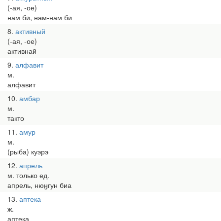
(-ая, -ое)
нам бӣ, нам-нам бӣ
8
активный
(-ая, -ое)
активнай
9
алфавит
м.
алфавит
10
амбар
м.
такто
11
амур
м.
(рыба) куэрэ
12
апрель
м. только ед.
апрель, нюӈгун биа
13
аптека
ж.
аптека