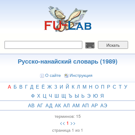
Перейти
к
основному
содержанию
Искать
Русско-нанайский словарь (1989)
О сайте
Инструкция
А
Б
В
Г
Д
Е
Ё
Ж
З
И
Й
К
Л
М
Н
О
П
Р
С
Т
У
Ф
Х
Ц
Ч
Ш
Щ
Ъ
Ы
Ь
Э
Ю
Я
АВ
АГ
АД
АК
АЛ
АМ
АП
АР
АЭ
терминов:
15
<<
1
>>
страница 1 из 1