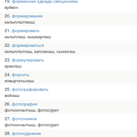
19
форменная одежда священника
вуйвоч
20
формирование
калыплалтмаш
21
формировать
калыплаш, кышкарлаш
22
формироваться
калыплалташ, капланаш, сынаҥаш
23
формулировать
краклаш
24
форсить
ковыртатылаш
25
фотографировать
войзаш
26
фотография
фотоончалтыш, фотосӱрет
27
фотоснимок
фотоончалтыш, фотосӱрет
28
фотохудожник