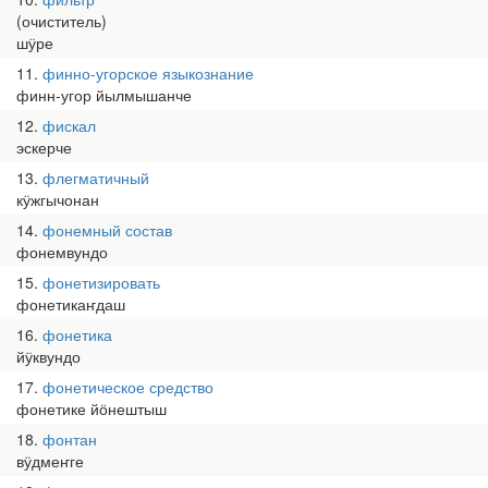
(очиститель)
шӱре
11
финно-угорское языкознание
финн-угор йылмышанче
12
фискал
эскерче
13
флегматичный
кӱжгычонан
14
фонемный состав
фонемвундо
15
фонетизировать
фонетикаҥдаш
16
фонетика
йӱквундо
17
фонетическое средство
фонетике йӧнештыш
18
фонтан
вӱдмеҥге