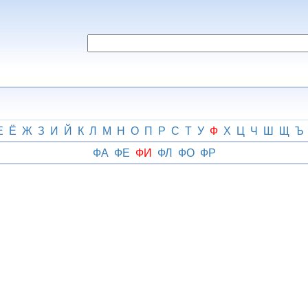
Е
Ё
Ж
З
И
Й
К
Л
М
Н
О
П
Р
С
Т
У
Ф
Х
Ц
Ч
Ш
Щ
Ъ
ФА
ФЕ
ФИ
ФЛ
ФО
ФР