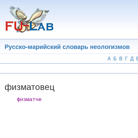
Перейти
к
основному
содержанию
Русско-марийский словарь неологизмов
А
Б
В
Г
Д
физматовец
физматче