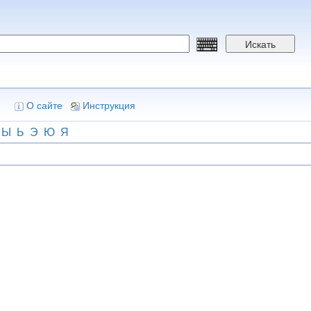
Искать
О сайте
Инструкция
Ы
Ь
Э
Ю
Я