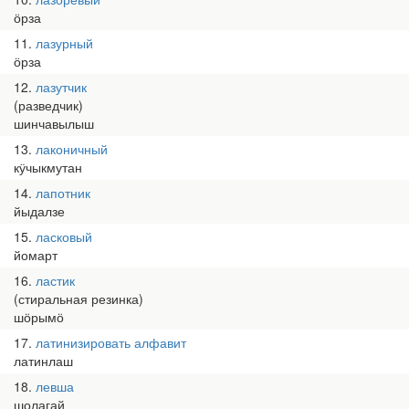
ӧрза
11
лазурный
ӧрза
12
лазутчик
(разведчик)
шинчавылыш
13
лаконичный
кӱчыкмутан
14
лапотник
йыдалзе
15
ласковый
йомарт
16
ластик
(стиральная резинка)
шӧрымӧ
17
латинизировать алфавит
латинлаш
18
левша
шолагай