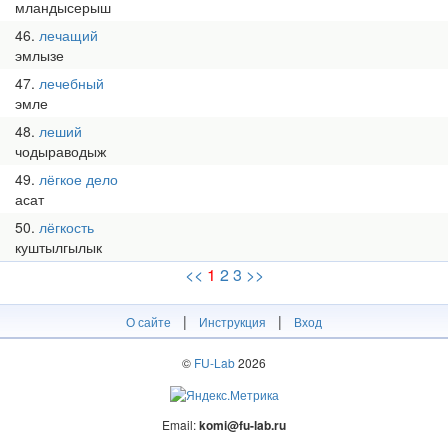
мландысерыш
46
лечащий
эмлызе
47
лечебный
эмле
48
леший
чодыраводыж
49
лёгкое дело
асат
50
лёгкость
куштылгылык
<<
1
2
3
>>
|
|
О сайте
Инструкция
Вход
©
FU-Lab
2026
Email:
komi@fu-lab.ru