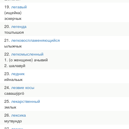
19
легавый
(ищейка)
эскерчык
20
легенда
тоштышоя
21
легковоспламеняющийся
ылыжчык
22
легкомысленный
1. (о женщине) ачывий
2. шалавуй
23
ледник
ийнальык
24
лезвие косы
савашӱргӧ
25
лекарственный
эмлык
26
лексика
мутвундо
27
лемех