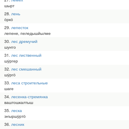
шырт
28
лень
ӧркӧ
29
лепесток
лепене, пеледышйылме
30
лес дремучий
шуҥго
31
лес лиственный
шӱргер
32
лес смешанный
шӱргӧ
33
леса строительные
шаге
34
лесенка-стремянка
ваштошкалтыш
35
леска
эҥыршӱртӧ
36
лесник