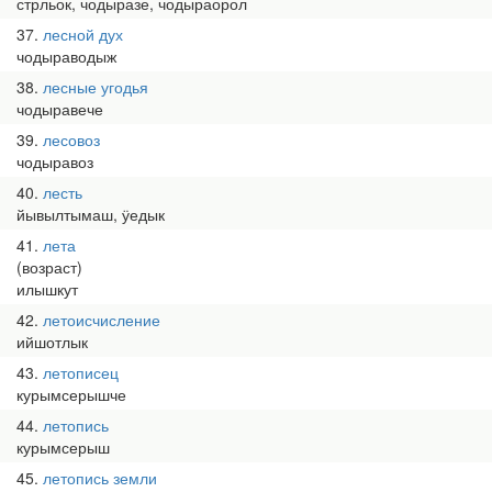
стрльок, чодыразе, чодыраорол
37
лесной дух
чодыраводыж
38
лесные угодья
чодыравече
39
лесовоз
чодыравоз
40
лесть
йывылтымаш, ӱедык
41
лета
(возраст)
илышкут
42
летоисчисление
ийшотлык
43
летописец
курымсерышче
44
летопись
курымсерыш
45
летопись земли