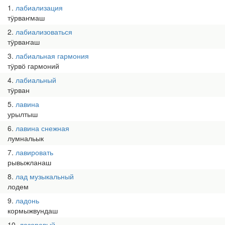
1
лабиализация
тӱрваҥмаш
2
лабиализоваться
тӱрваҥаш
3
лабиальная гармония
тӱрвӧ гармоний
4
лабиальный
тӱрван
5
лавина
урылтыш
6
лавина снежная
лумнальык
7
лавировать
рывыжланаш
8
лад музыкальный
лодем
9
ладонь
кормыжвундаш
10
лазоревый