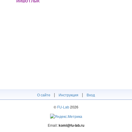
ийшотлык
|
|
О сайте
Инструкция
Вход
©
FU-Lab
2026
Email:
komi@fu-lab.ru