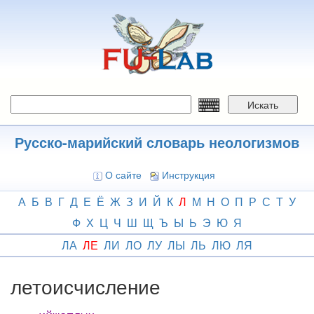
Перейти
к
основному
содержанию
Искать
Русско-марийский словарь неологизмов
О сайте
Инструкция
А
Б
В
Г
Д
Е
Ё
Ж
З
И
Й
К
Л
М
Н
О
П
Р
С
Т
У
Ф
Х
Ц
Ч
Ш
Щ
Ъ
Ы
Ь
Э
Ю
Я
ЛА
ЛЕ
ЛИ
ЛО
ЛУ
ЛЫ
ЛЬ
ЛЮ
ЛЯ
летоисчисление