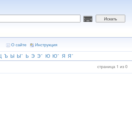
Искать
О сайте
Инструкция
Щ
Ъ
Ы
Ы
Ь
Э
Э
Ю
Ю
Я
Я
страница 1 из 0