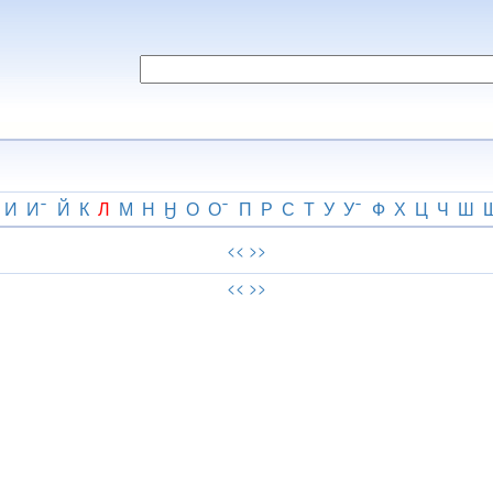
И
И
Й
К
Л
М
Н
Ӈ
О
О
П
Р
С
Т
У
У
Ф
Х
Ц
Ч
Ш
<<
>>
<<
>>