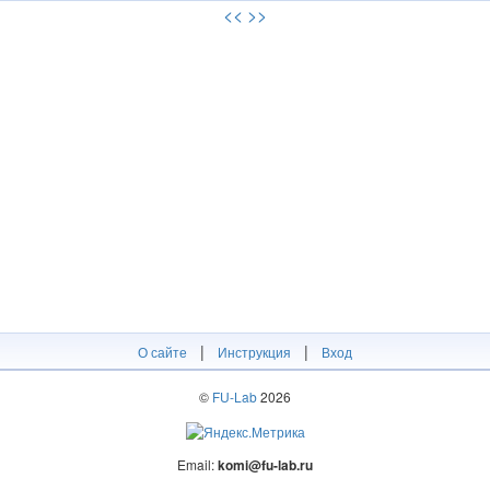
<<
>>
|
|
О сайте
Инструкция
Вход
©
FU-Lab
2026
Email:
komi@fu-lab.ru