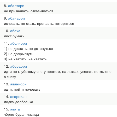
8
абалто̄ри
не признавать, отказываться
9
абанаори
исчезать, не стать, пропасть, потеряться
10
абаха
лист бумаги
11
аболиори
1) не достать, не дотянуться
2) не допрыгнуть
3) не хватить, не хватать
12
абораори
идти по глубокому снегу пешком, на лыжах; увязать по колено
в снегу
13
аваниори
идти, пойти ночевать
14
аварпиан
лодка-долблёнка
15
авата
чёрно-бурая лисица