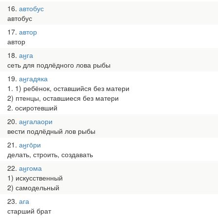
16
автобус
автобус
17
автор
автор
18
аӈга
сеть для подлёдного лова рыбы
19
аӈгадяка
1. 1) ребёнок, оставшийся без матери
2) птенцы, оставшиеся без матери
2. осиротевший
20
аӈгалаори
вести подлёдный лов рыбы
21
аӈго̄ри
делать, строить, создавать
22
аӈгома
1) искусственный
2) самодельный
23
ага
старший брат