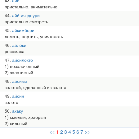
43
айӣ
пристально, внимательно
44
айӣ ичэдеури
пристально смотреть
45
айкимбори
ломать, портить; уничтожать
46
айло̄ки
росомаха
47
айсилокто
1) позолоченный
2) золотистый
48
айсима
золотой, сделанный из золота
49
айсин
золото
50
акаку
1) смелый, храбрый
2) сильный
<<
1
2
3
4
5
6
7
>>