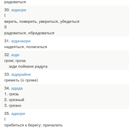
радоваться
30
агдаори
I
верить, поверить, увериться, убедиться
II
радоваться, обрадоваться
31
агдачаори
надеяться, полагаться
32
агди
гром; гроза
агди пойкани радуга
33
агдирайни
греметь (о громе)
34
адада
1. грязь
2. грязный
3. грязно
35
адаори
I
прибиться к берегу; причалить