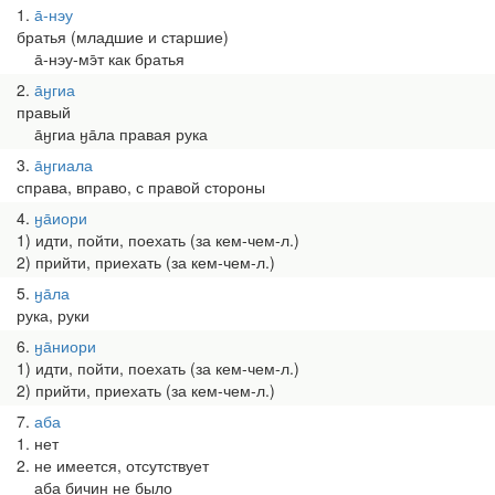
1
а̄-нэу
братья (младшие и старшие)
а̄-нэу-мэ̄т как братья
2
а̄ӈгиа
правый
а̄ӈгиа ӈа̄ла правая рука
3
а̄ӈгиала
справа, вправо, с правой стороны
4
ӈа̄иори
1) идти, пойти, поехать (за кем-чем-л.)
2) прийти, приехать (за кем-чем-л.)
5
ӈа̄ла
рука, руки
6
ӈа̄ниори
1) идти, пойти, поехать (за кем-чем-л.)
2) прийти, приехать (за кем-чем-л.)
7
аба
1. нет
2. не имеется, отсутствует
аба бичин не было