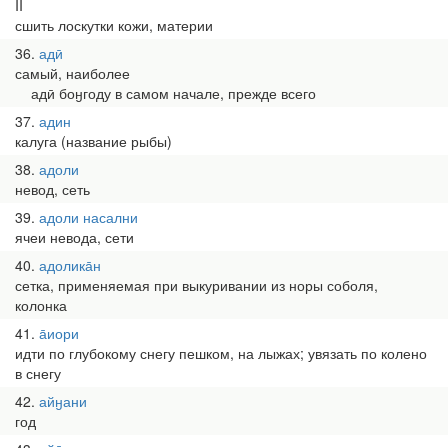
II
сшить лоскутки кожи, материи
36
адӣ
самый, наиболее
адӣ боӈгоду в самом начале, прежде всего
37
адин
калуга (название рыбы)
38
адоли
невод, сеть
39
адоли насални
ячеи невода, сети
40
адолика̄н
сетка, применяемая при выкуривании из норы соболя,
колонка
41
а̄иори
идти по глубокому снегу пешком, на лыжах; увязать по колено
в снегу
42
айӈани
год