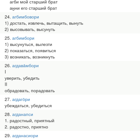
агби мой старший брат
аӈни его старший брат
24
агбимбовори
1) достать, извлечь, вытащить, вынуть
2) высовывать, высунуть
25
агбимбори
1) высунуться, вылезти
2) показаться, появиться
3) возникать, возникнуть
26
агдава̄мбори
I
уверить, убедить
II
обрадовать, порадовать
27
агдаго̄ри
убеждаться, убедиться
28
агданапси
1. радостный, приятный
2. радостно, приятно
29
агданасиори