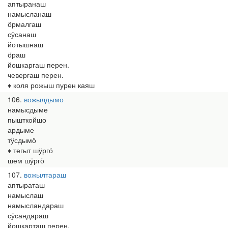
аптыранаш
намысланаш
ӧрмалгаш
сӱсанаш
йотышнаш
ӧраш
йошкаргаш перен.
чевергаш перен.
♦ коля рожыш пурен каяш
106
вожылдымо
намысдыме
пышткойшо
ардыме
тӱсдымӧ
♦ тегыт шӱргӧ
шем шӱргӧ
107
вожылтараш
аптыраташ
намыслаш
намысландараш
сӱсандараш
йошкарташ перен.