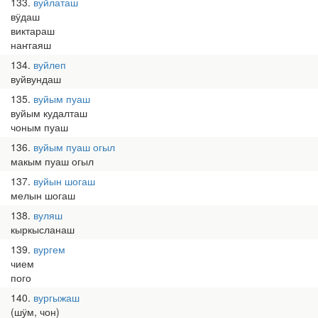
133
вуйлаташ
вӱдаш
виктараш
наҥгаяш
134
вуйлеп
вуйвундаш
135
вуйым пуаш
вуйым кудалташ
чоным пуаш
136
вуйым пуаш огыл
макым пуаш огыл
137
вуйын шогаш
мелын шогаш
138
вуляш
кыркысланаш
139
вургем
чием
пого
140
вургыжаш
(шӱм, чон)