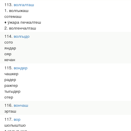
113
волгалташ
1. волгыжаш
сотемаш
♦ ӱжара печкалтеш
2. волгенчалташ
114
волгыдо
сото
яндар
ояр
кечан
115
вондер
чашкер
радер
ражгер
тыгыдер
отер
116
вончаш
эрташ
117
вор
шолыштшо
♦ кадыр кид