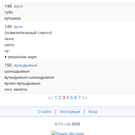
148
вусо
туйо
купшака
149
вучо
(повелительный глагол)
чыте
шого
чу
♦ умшатым каре
150
вучыдымын
шоныдымын
вучыдымын-шоныдымын
вучен-вучыдымын
онч. кенета
<<
1
2
3
4
5
6
7
>>
|
|
О сайте
Инструкция
Вход
©
FU-Lab
2026