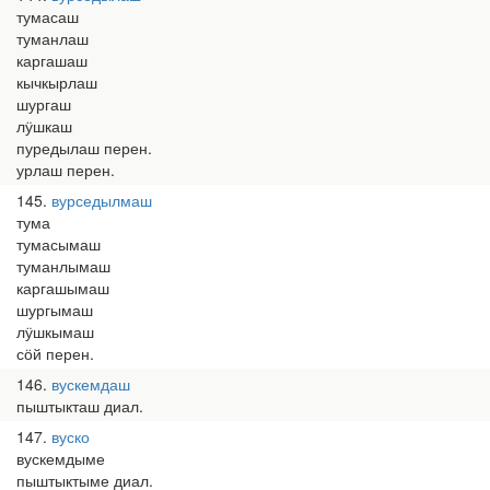
тумасаш
туманлаш
каргашаш
кычкырлаш
шургаш
лӱшкаш
пуредылаш перен.
урлаш перен.
145
вурседылмаш
тума
тумасымаш
туманлымаш
каргашымаш
шургымаш
лӱшкымаш
сӧй перен.
146
вускемдаш
пыштыкташ диал.
147
вуско
вускемдыме
пыштыктыме диал.