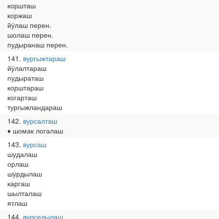
коршташ
коржаш
йӱлаш перен.
шолаш перен.
пудыранаш перен.
141
вургыжтараш
йӱлалтараш
пудыраташ
корштараш
когарташ
тургыжландараш
142
вурсалташ
♦ шомак логалаш
143
вурсаш
шудалаш
орлаш
шӱрдылаш
каргаш
шылталаш
ятлаш
144
вурседылаш