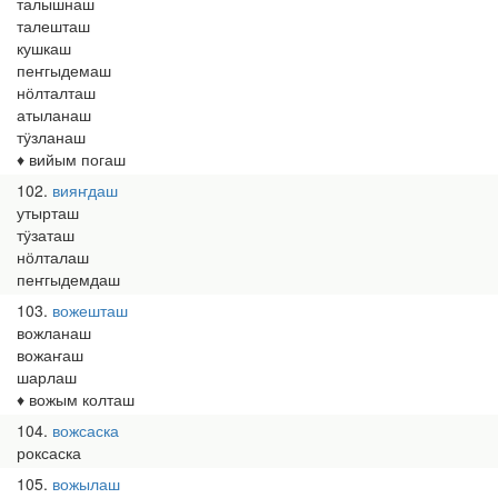
талышнаш
талешташ
кушкаш
пеҥгыдемаш
нӧлталташ
атыланаш
тӱзланаш
♦ вийым погаш
102
вияҥдаш
утырташ
тӱзаташ
нӧлталаш
пеҥгыдемдаш
103
вожешташ
вожланаш
вожаҥаш
шарлаш
♦ вожым колташ
104
вожсаска
роксаска
105
вожылаш