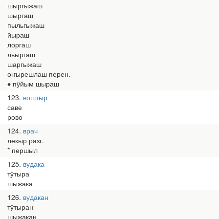
шыргыжаш
шыргаш
пыльгыжаш
йыраш
лоргаш
льыргаш
шаргыжаш
оҥырешлаш перен.
♦ пӱйым шыраш
123
воштыр
саве
рово
124
врач
лекыр разг.
* першыл
125
вудака
тӱтыра
шыжака
126
вудакан
тӱтыран
шыжакан