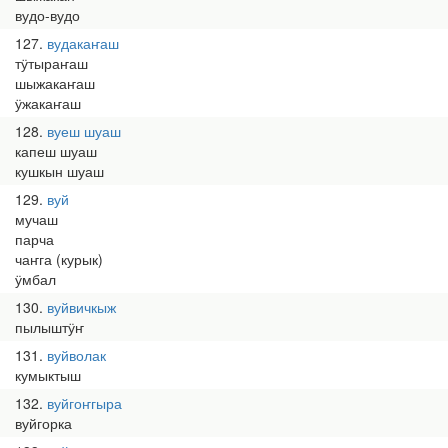
вудо-вудо
127
вудакаҥаш
тӱтыраҥаш
шыжакаҥаш
ӱжакаҥаш
128
вуеш шуаш
капеш шуаш
кушкын шуаш
129
вуй
мучаш
парча
чаҥга (курык)
ӱмбал
130
вуйвичкыж
пылыштӱҥ
131
вуйволак
кумыктыш
132
вуйгоҥгыра
вуйгорка