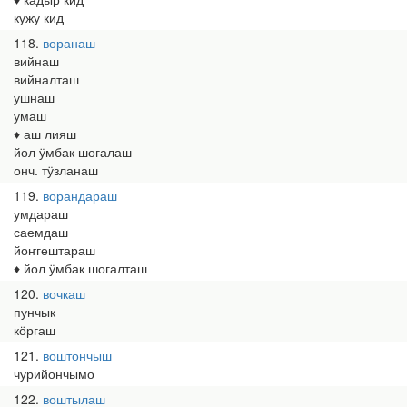
кужу кид
118
воранаш
вийнаш
вийналташ
ушнаш
умаш
♦ аш лияш
йол ӱмбак шогалаш
онч. тӱзланаш
119
ворандараш
умдараш
саемдаш
йоҥгештараш
♦ йол ӱмбак шогалташ
120
вочкаш
пунчык
кӧргаш
121
воштончыш
чурийончымо
122
воштылаш