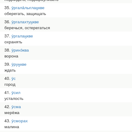
35
ӯргала̄лыглаӈкве
оберегать, защищать
36
ӯргалахтуӈкве
беречься, остерегаться
37
ӯргалаӈкве
охранять
38
ӯринэ̄ква
ворона
39
ӯруӈкве
ждать
40
ӯс
город
41
ӯсил
усталость
42
ӯсма
мерёжа
43
ӯсморах
малина