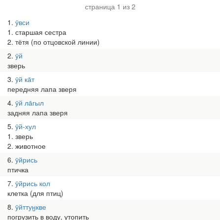
страница 1 из 2
1
ӯвси
1. старшая сестра
2. тётя (по отцовской линии)
2
ӯй
зверь
3
ӯй ка̄т
передняя лапа зверя
4
ӯй ла̄гыл
задняя лапа зверя
5
ӯй-хул
1. зверь
2. животное
6
ӯйрись
птичка
7
ӯйрись кол
клетка (для птиц)
8
ӯйттуӈкве
погрузить в воду, утопить