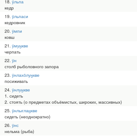
18
ӯльпа
кедр
19
ӯльпаси
кедровник
20
ӯмпи
ковш
21
ӯмуӈкве
черпать
22
ӯн
столб рыболовного запора
23
ӯнлахо̄луӈкве
посиживать
24
ӯнлуӈкве
1. сидеть
2. стоять (о предметах объёмистых, широких, массивных)
25
ӯнлыглаӈкве
сидеть (неоднократно)
26
ӯнс
нельма (рыба)