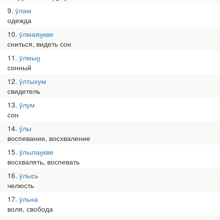
9
ӯлам
одежда
10
ӯлмаяӈкве
сниться, видеть сон
11
ӯлмыӈ
сонный
12
ӯлтыхум
свидетель
13
ӯлум
сон
14
ӯлы
воспевание, восхваление
15
ӯлылаӈкве
восхвалять, воспевать
16
ӯлысь
челюсть
17
ӯльна
воля, свобода