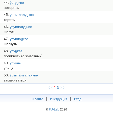
44
ӯстуӈкве
потерять
45
ӯстыгла̄луӈкве
терять
46
ӯсувла̄луӈкве
шагать
47
ӯсувлаӈкве
шагнуть
48
ӯсуӈкве
погибнуть (о животных)
49
ӯсхулы
улица
50
ӯсыгта̄лыглаӈкве
замахиваться
<<
1
2
>>
|
|
О сайте
Инструкция
Вход
©
FU-Lab
2026