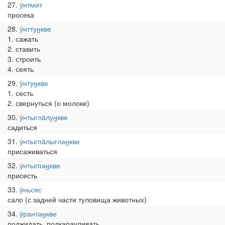
27
ӯнтмит
просека
28
ӯнттуӈкве
1. сажать
2. ставить
3. строить
4. сеять
29
ӯнтуӈкве
1. сесть
2. свернуться (о молоке)
30
ӯнтыгла̄луӈкве
садиться
31
ӯнтыгпа̄лыглаӈкве
присаживаться
32
ӯнтыгпаӈкве
присесть
33
ӯньсяс
сало (с задней части туловища животных)
34
ӯрантаӈкве
поджидать, подкарауливать