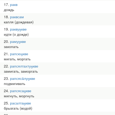
17
ракв
дождь
18
раквсам
капля (дождевая)
19
раквуӈкве
идти (о дожде)
20
рамуӈкве
закопать
21
рапсюӈкве
мигать, моргать
22
рапсялтахтуӈкве
замигать, заморгать
23
рапсяса̄луӈкве
подмигивать
24
рапсясаӈкве
мигнуть, моргнуть
25
расалтаӈкве
брызгать (водой)