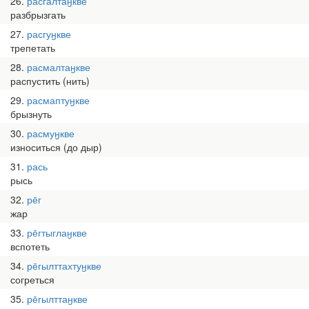
26
расгалтаӈкве
разбрызгать
27
расгуӈкве
трепетать
28
расмалтаӈкве
распустить (нить)
29
расмаптуӈкве
брызнуть
30
расмуӈкве
износиться (до дыр)
31
рась
рысь
32
ре̄г
жар
33
ре̄гтыглаӈкве
вспотеть
34
ре̄гылттахтуӈкве
согреться
35
ре̄гылттаӈкве