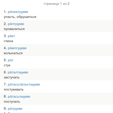
страница 1 из 2
1
ра̄гматуӈкве
упасть, обрушиться
2
ра̄гпуӈкве
провалиться
3
ра̄кт
глина
4
ра̄мпгуӈкве
колыхаться
5
ра̄т
стук
6
ра̄талтаӈкве
застучать
7
ра̄тасьла̄лыглаӈкве
постукивать
8
ра̄тасьлаӈкве
постучать
9
ра̄туӈкве