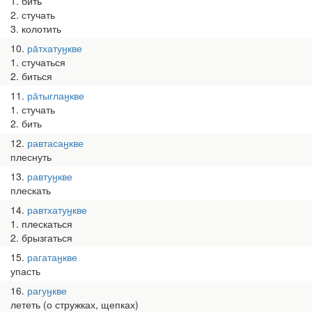
1. бить
2. стучать
3. колотить
10
ра̄тхатуӈкве
1. стучаться
2. биться
11
ра̄тыглаӈкве
1. стучать
2. бить
12
равтасаӈкве
плеснуть
13
равтуӈкве
плескать
14
равтхатуӈкве
1. плескаться
2. брызгаться
15
рагатаӈкве
упасть
16
рагуӈкве
лететь (о стружках, щепках)