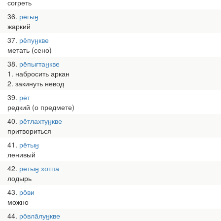
согреть
36
ре̄гыӈ
жаркий
37
ре̄пуӈкве
метать (сено)
38
ре̄пыгтаӈкве
1. набросить аркан
2. закинуть невод
39
ре̄т
редкий (о предмете)
40
ре̄тлахтуӈкве
притвориться
41
ре̄тыӈ
ленивый
42
ре̄тыӈ хо̄тпа
лодырь
43
ро̄ви
можно
44
ро̄вла̄луӈкве