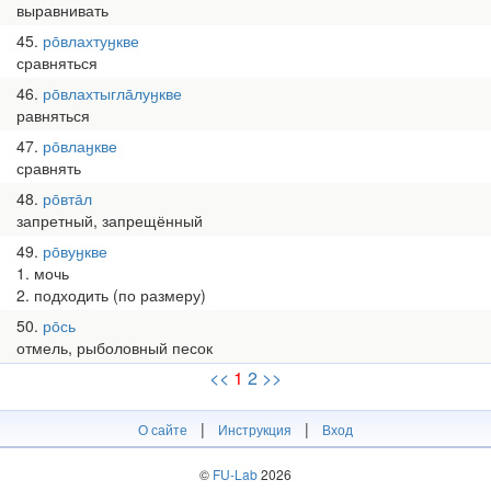
выравнивать
45
ро̄влахтуӈкве
сравняться
46
ро̄влахтыгла̄луӈкве
равняться
47
ро̄влаӈкве
сравнять
48
ро̄вта̄л
запретный, запрещённый
49
ро̄вуӈкве
1. мочь
2. подходить (по размеру)
50
ро̄сь
отмель, рыболовный песок
<<
1
2
>>
|
|
О сайте
Инструкция
Вход
©
FU-Lab
2026