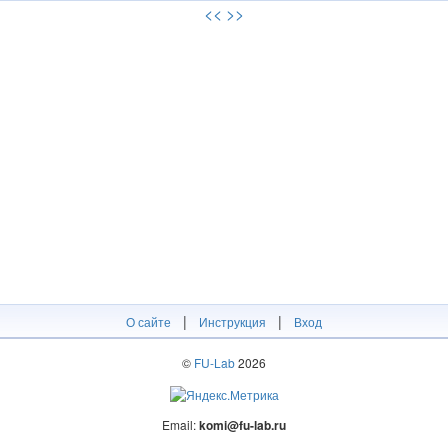
<<
>>
|
|
О сайте
Инструкция
Вход
©
FU-Lab
2026
Email:
komi@fu-lab.ru