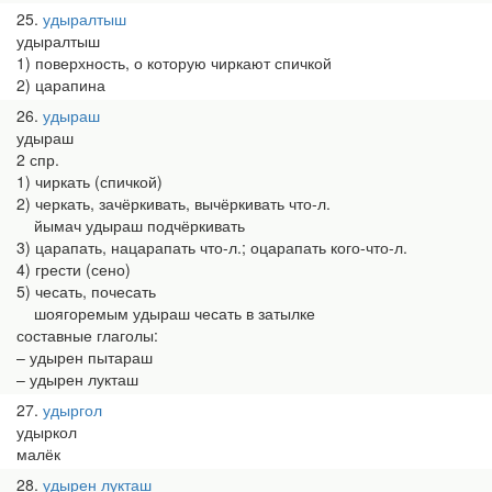
25
удыралтыш
удыралтыш
1) поверхность, о которую чиркают спичкой
2) царапина
26
удыраш
удыраш
2 спр.
1) чиркать (спичкой)
2) черкать, зачёркивать, вычёркивать что-л.
йымач удыраш подчёркивать
3) царапать, нацарапать что-л.; оцарапать кого-что-л.
4) грести (сено)
5) чесать, почесать
шоягоремым удыраш чесать в затылке
составные глаголы:
– удырен пытараш
– удырен лукташ
27
удыргол
удыркол
малёк
28
удырен лукташ