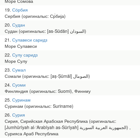
Море Сомова
19
Сӧрбия
Сербия (оригиналыс: Ср̀бија)
20
Судан
Судан (оригиналыс: [as-Sūdān] السودان)
21
Сулавеси саридз
Море Сулавеси
22
Сулу саридз
Море Сулу
23
Сумал
Сомали (оригиналыс: [aṣ-Ṣūmāl] الصومال)
24
Суоми
Финляндия (оригиналыс: Suomi), Финнму
25
Суринам
Суринам (оригиналыс: Suriname)
26
Сурия
Сирия, Сирийская Арабская Республика (оригиналыс:
[Jumhūrīyah al-ʻArabīyah as-Sūrīyah] الجمهورية العربية السورية‎) ,
Сурияса Араб Республика