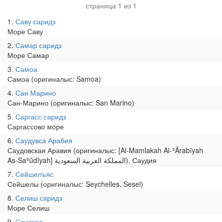
страница 1 из 1
1
Саву саридз
Море Саву
2
Самар саридз
Море Самар
3
Самоа
Самоа (оригиналыс: Samoa)
4
Сан Марино
Сан-Марино (оригиналыс: San Marino)
5
Саргасс саридз
Саргассово море
6
Саудувса Арабия
Саудовская Аравия (оригиналыс: [Al-Mamlakah Al-ʾĀrabīyah
As-Saʿūdīyah] المملكة العربية السعودية), Саудия
7
Сейшелъяс
Сейшелы (оригиналыс: Seychelles, Sesel)
8
Селиш саридз
Море Селиш
9
Сенегал