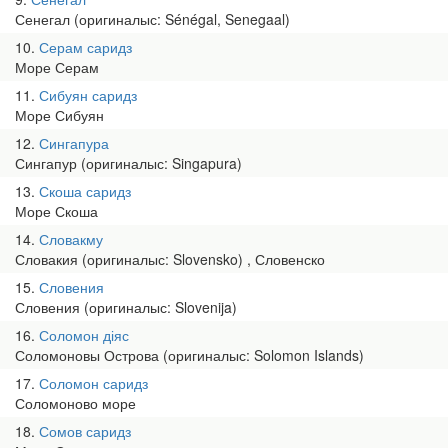
Сенегал (оригиналыс: Sénégal, Senegaal)
10
Серам саридз
Море Серам
11
Сибуян саридз
Море Сибуян
12
Сингапура
Сингапур (оригиналыс: Singapura)
13
Скоша саридз
Море Скоша
14
Словакму
Словакия (оригиналыс: Slovensko) , Словенско
15
Словения
Словения (оригиналыс: Slovenija)
16
Соломон діяс
Соломоновы Острова (оригиналыс: Solomon Islands)
17
Соломон саридз
Соломоново море
18
Сомов саридз