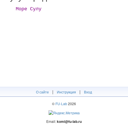
Море Сулу
|
|
О сайте
Инструкция
Вход
©
FU-Lab
2026
Email:
komi@fu-lab.ru