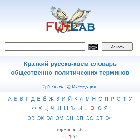
Перейти
к
основному
содержанию
Искать
Краткий русско-коми словарь
общественно-политических терминов
О сайте
Инструкция
А
Б
В
Г
Д
Е
Ё
Ж
З
И
Й
К
Л
М
Н
О
П
Р
С
Т
У
Ф
Х
Ц
Ч
Ш
Щ
Ъ
Ы
Ь
Э
Ю
Я
ЭВ
ЭК
ЭЛ
ЭМ
ЭН
ЭП
ЭС
ЭТ
ЭФ
терминов:
30
<<
1
>>