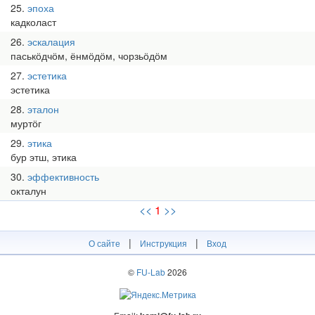
25
эпоха
кадколаст
26
эскалация
паськӧдчӧм, ёнмӧдӧм, чорзьӧдӧм
27
эстетика
эстетика
28
эталон
муртӧг
29
этика
бур этш, этика
30
эффективность
окталун
<<
1
>>
|
|
О сайте
Инструкция
Вход
©
FU-Lab
2026