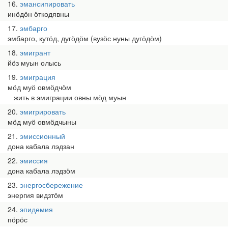
16
эмансипировать
инӧдӧн ӧткодявны
17
эмбарго
эмбарго, кутӧд, дугӧдӧм (вузӧс нуны дугӧдӧм)
18
эмигрант
йӧз муын олысь
19
эмиграция
мӧд муӧ овмӧдчӧм
жить в эмиграции овны мӧд муын
20
эмигрировать
мӧд муӧ овмӧдчыны
21
эмиссионный
дона кабала лэдзан
22
эмиссия
дона кабала лэдзӧм
23
энергосбережение
энергия видзтӧм
24
эпидемия
пӧрӧс