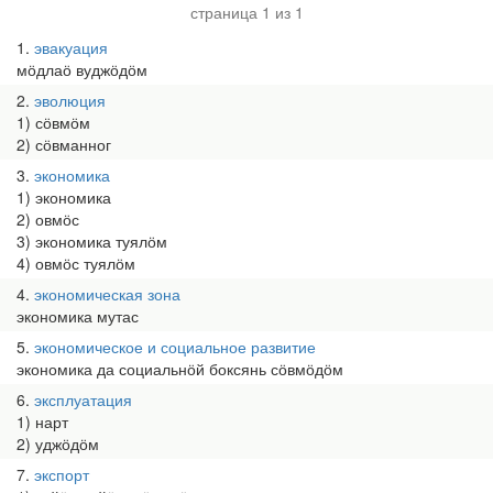
страница 1 из 1
1
эвакуация
мӧдлаӧ вуджӧдӧм
2
эволюция
1) сӧвмӧм
2) сӧвманног
3
экономика
1) экономика
2) овмӧс
3) экономика туялӧм
4) овмӧс туялӧм
4
экономическая зона
экономика мутас
5
экономическое и социальное развитие
экономика да социальнӧй боксянь сӧвмӧдӧм
6
эксплуатация
1) нарт
2) уджӧдӧм
7
экспорт