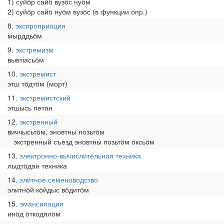
1) суйӧр сайӧ вузӧс нуӧм
2) суйӧр сайӧ нуӧм вузӧс (в функции опр.)
8
экспроприация
мырддьӧм
9
экстремизм
вывтіасьӧм
10
экстремист
этш тӧдтӧм (морт)
11
экстремистский
этшысь петан
12
экстренный
виччысьтӧм, эновтны позьтӧм
экстренный съезд эновтны позьтӧм ӧксьӧм
13
электронно-вычислительная техника
лыдтӧдан техника
14
элитное семеноводство
элитнӧй кӧйдыс вӧдитӧм
15
эмансипация
инӧд ӧткодялӧм