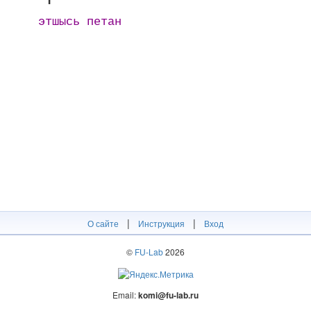
этшысь петан
|
|
О сайте
Инструкция
Вход
©
FU-Lab
2026
Email:
komi@fu-lab.ru