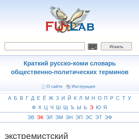
Перейти
к
основному
содержанию
Искать
Краткий русско-коми словарь
общественно-политических терминов
О сайте
Инструкция
А
Б
В
Г
Д
Е
Ё
Ж
З
И
Й
К
Л
М
Н
О
П
Р
С
Т
У
Ф
Х
Ц
Ч
Ш
Щ
Ъ
Ы
Ь
Э
Ю
Я
ЭВ
ЭК
ЭЛ
ЭМ
ЭН
ЭП
ЭС
ЭТ
ЭФ
экстремистский