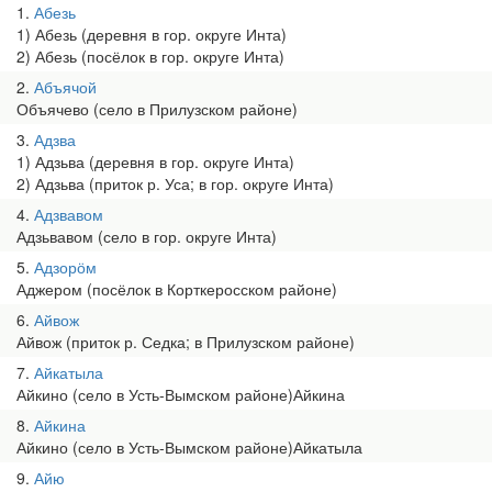
1
Абезь
1) Абезь (деревня в гор. округе Инта)
2) Абезь (посёлок в гор. округе Инта)
2
Абъячой
Объячево (село в Прилузском районе)
3
Адзва
1) Адзьва (деревня в гор. округе Инта)
2) Адзьва (приток р. Уса; в гор. округе Инта)
4
Адзвавом
Адзьвавом (село в гор. округе Инта)
5
Адзорӧм
Аджером (посёлок в Корткеросском районе)
6
Айвож
Айвож (приток р. Седка; в Прилузском районе)
7
Айкатыла
Айкино (село в Усть-Вымском районе)Айкина
8
Айкина
Айкино (село в Усть-Вымском районе)Айкатыла
9
Айю