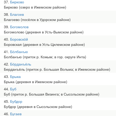
37
Бирково
Бирково (озеро в Ижемском районе)
38
Благоев
Благоево (посёлок в Удорском районе)
39
Богомолов
Богомолово (деревня в Усть-Вымском районе)
40
Боровскӧй
Боровская (деревня в Усть-Цилемском районе)
41
Бӧлбанъю
Болбанъю (приток р. Кожым; в гор. округе Инта)
42
Бӧрданъёль
Берданъёль (приток р. Большая Вольма; в Ижемском районе)
43
Брыка
Брыка (деревня в Ижемском районе)
44
Буб
Буб (приток р. Большая Визинга; в Сысольском районе)
45
Бубдор
Бубдор (деревня в Сысольском районе)
46
Бугаев