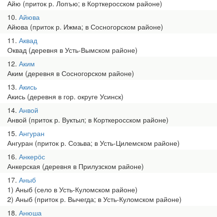
Айю (приток р. Лопъю; в Корткеросском районе)
10
Айюва
Айюва (приток р. Ижма; в Сосногорском районе)
11
Аквад
Оквад (деревня в Усть-Вымском районе)
12
Аким
Аким (деревня в Сосногорском районе)
13
Акись
Акись (деревня в гор. округе Усинск)
14
Анвой
Анвой (приток р. Вуктыл; в Корткеросском районе)
15
Ангуран
Ангуран (приток р. Созьва; в Усть-Цилемском районе)
16
Анкерӧс
Анкерская (деревня в Прилузском районе)
17
Аныб
1) Аныб (село в Усть-Куломском районе)
2) Аныб (приток р. Вычегда; в Усть-Куломском районе)
18
Анюша