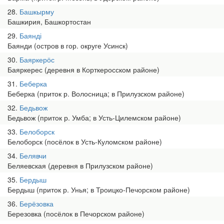
28
Башкырму
Башкирия, Башкортостан
29
Баянді
Баянди (остров в гор. округе Усинск)
30
Баяркерӧс
Баяркерес (деревня в Корткеросском районе)
31
Беберка
Беберка (приток р. Волосница; в Прилузском районе)
32
Бедьвож
Бедьвож (приток р. Умба; в Усть-Цилемском районе)
33
Белоборск
Белоборск (посёлок в Усть-Куломском районе)
34
Белявчи
Беляевская (деревня в Прилузском районе)
35
Бердыш
Бердыш (приток р. Унья; в Троицко-Печорском районе)
36
Берёзовка
Березовка (посёлок в Печорском районе)