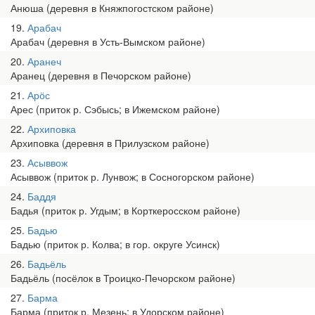
Анюша (деревня в Княжпогостском районе)
19
Арабач
Арабач (деревня в Усть-Вымском районе)
20
Аранеч
Аранец (деревня в Печорском районе)
21
Арӧс
Арес (приток р. Сэбысь; в Ижемском районе)
22
Архиповка
Архиповка (деревня в Прилузском районе)
23
Асыввож
Асыввож (приток р. Лунвож; в Сосногорском районе)
24
Баддя
Бадья (приток р. Угдым; в Корткеросском районе)
25
Бадью
Бадью (приток р. Колва; в гор. округе Усинск)
26
Бадьёль
Бадьёль (посёлок в Троицко-Печорском районе)
27
Барма
Барма (приток р. Мезень; в Удорском районе)