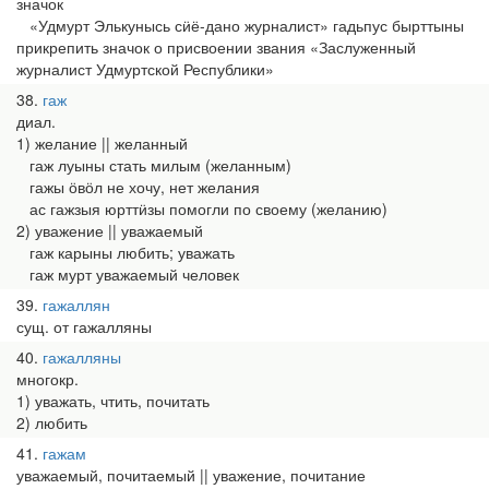
значок
«Удмурт Элькунысь сӥё-дано журналист» гадьпус бырттыны
прикрепить значок о присвоении звания «Заслуженный
журналист Удмуртской Республики»
38
гаж
диал.
1) желание || желанный
гаж луыны стать милым (желанным)
гажы ӧвӧл не хочу, нет желания
ас гажзыя юрттӥзы помогли по своему (желанию)
2) уважение || уважаемый
гаж карыны любить; уважать
гаж мурт уважаемый человек
39
гажаллян
сущ. от гажалляны
40
гажалляны
многокр.
1) уважать, чтить, почитать
2) любить
41
гажам
уважаемый, почитаемый || уважение, почитание