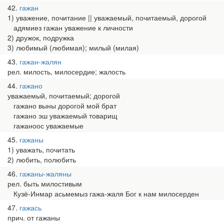
42
гажан
1) уважение, почитание || уважаемый, почитаемый, дорогой
адямиез гажан уважение к личности
2) дружок, подружка
3) любимый (любимая); милый (милая)
43
гажан-жалян
рел. милость, милосердие; жалость
44
гажано
уважаемый, почитаемый; дорогой
гажано выны дорогой мой брат
гажано эш уважаемый товарищ
гажаноос уважаемые
45
гажаны
1) уважать, почитать
2) любить, полюбить
46
гажаны-жаляны
рел. быть милостивым
Кузё-Инмар асьмемыз гажа-жаля Бог к нам милосерден
47
гажась
прич. от гажаны