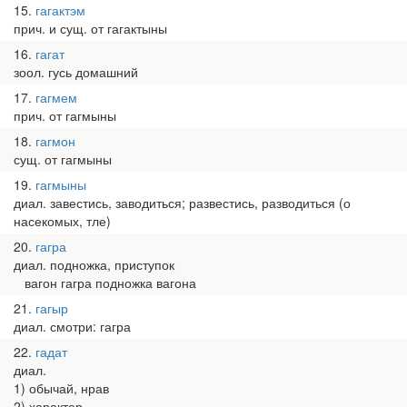
15
гагактэм
прич. и сущ. от гагактыны
16
гагат
зоол. гусь домашний
17
гагмем
прич. от гагмыны
18
гагмон
сущ. от гагмыны
19
гагмыны
диал. завестись, заводиться; развестись, разводиться (о
насекомых, тле)
20
гагра
диал. подножка, приступок
вагон гагра подножка вагона
21
гагыр
диал. смотри: гагра
22
гадат
диал.
1) обычай, нрав
2) характер