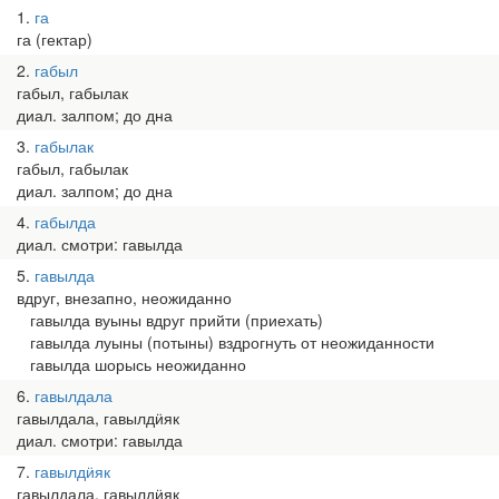
1
га
га (гектар)
2
габыл
габыл, габылак
диал. залпом; до дна
3
габылак
габыл, габылак
диал. залпом; до дна
4
габылда
диал. смотри: гавылда
5
гавылда
вдруг, внезапно, неожиданно
гавылда вуыны вдруг прийти (приехать)
гавылда луыны (потыны) вздрогнуть от неожиданности
гавылда шорысь неожиданно
6
гавылдала
гавылдала, гавылдӥяк
диал. смотри: гавылда
7
гавылдӥяк
гавылдала, гавылдӥяк