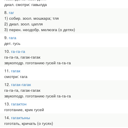
диал. смотри: гавылда
8
гаг
1) собир. зоол. мошкара; тля
2) диал. зоол. цапля
3) перен. неодобр. мелюзга (о детях)
9
гага
дет. гусь
10
га-га-га
га-га-га, гагак-гагак
звукоподр. гоготанию гусей га-га-га
11
гагак
смотри: гага
12
гагак-гагак
га-га-га, гагак-гагак
звукоподр. гоготанию гусей га-га-га
13
гагактон
гоготание, крик гусей
14
гагактыны
гоготать, кричать (о гусях)