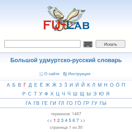
Перейти
к
основному
содержанию
Искать
Большой удмуртско-русский словарь
О сайте
Инструкция
А
Б
В
Г
Д
Е
Ё
Ж
Ӝ
З
Ӟ
И
Ӥ
Й
К
Л
М
Н
О
Ӧ
П
Р
С
Т
У
Ф
Х
Ц
Ч
Ӵ
Ш
Щ
Ы
Э
Ю
Я
ГА
ГВ
ГЕ
ГИ
ГЛ
ГО
ГӦ
ГР
ГУ
ГЫ
терминов:
1467
<<
1
2
3
4
5
6
7
>>
страница 1 из 30