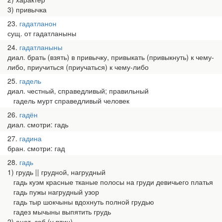
3) привычка
23
гадатланон
сущ. от гадатланыны
24
гадатланыны
диал. брать (взять) в привычку, привыкать (привыкнуть) к чему-
либо, приучиться (приучаться) к чему-либо
25
гадель
диал. честный, справедливый; правильный
гадель мурт справедливый человек
26
гадён
диал. смотри: гадь
27
гадина
бран. смотри: гад
28
гадь
1) грудь || грудной, нагрудный
гадь куэм красные тканые полосы на груди девичьего платья
гадь пужы нагрудный узор
гадь тыр шокчыны вдохнуть полной грудью
гадез мычыны выпятить грудь
2) анат. зоб (у птиц)