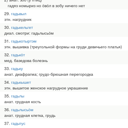
гадяз номыриз но ӧвӧл в зобу ничего нет
29
гадьвыл
этн. нагрудник
30
гадькельгет
диал. смотри: гадьлысьӧм
31
гадькотыртэм
этн. вышивка (треугольной формы на груди девичьего платья)
32
гадькӧт
мед. базедова болезнь
33
гадьку
анат. диафрагма; грудо-брюшная перегородка
34
гадькышет
этн. вышитое женское нагрудное украшение
35
гадьлы
анат. грудная кость
36
гадьлысьӧм
анат. грудная клетка, грудь
37
гадьпус