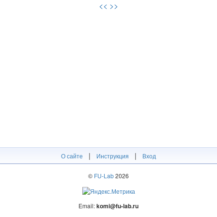
<<
>>
|
|
О сайте
Инструкция
Вход
©
FU-Lab
2026
Email:
komi@fu-lab.ru