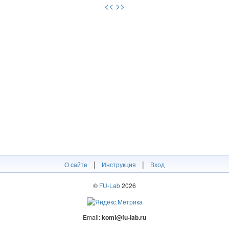
<<
>>
|
|
О сайте
Инструкция
Вход
©
FU-Lab
2026
Email:
komi@fu-lab.ru