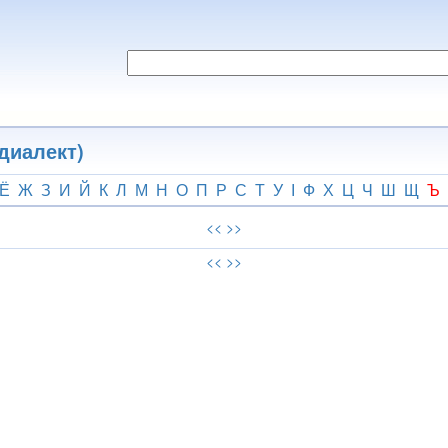
диалект)
Ё
Ж
З
И
Й
К
Л
М
Н
О
П
Р
С
Т
У
І
Ф
Х
Ц
Ч
Ш
Щ
Ъ
<<
>>
<<
>>