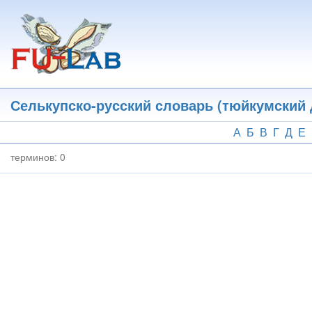
Перейти
к
основному
содержанию
Селькупско-русский словарь (тюйкумский 
А
Б
В
Г
Д
Е
терминов:
0