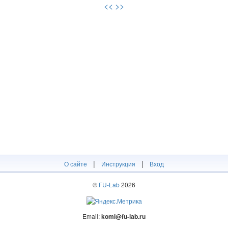
<<
>>
|
|
О сайте
Инструкция
Вход
©
FU-Lab
2026
Email:
komi@fu-lab.ru