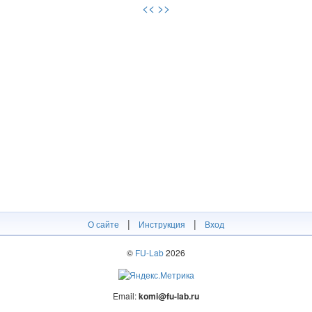
<<
>>
|
|
О сайте
Инструкция
Вход
©
FU-Lab
2026
Email:
komi@fu-lab.ru