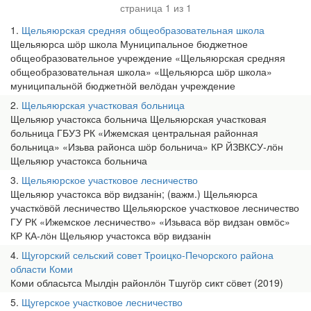
страница 1 из 1
1
Щельяюрская средняя общеобразовательная школа
Щельяюрса шӧр школа Муниципальное бюджетное
общеобразовательное учреждение «Щельяюрская средняя
общеобразовательная школа» «Щельяюрса шӧр школа»
муниципальнӧй бюджетнӧй велӧдан учреждение
2
Щельяюрская участковая больница
Щельяюр участокса больнича Щельяюрская участковая
больница ГБУЗ РК «Ижемская центральная районная
больница» «Изьва районса шӧр больнича» КР ЙЗВКСУ-лӧн
Щельяюр участокса больнича
3
Щельяюрское участковое лесничество
Щельяюр участокса вӧр видзанін; (важм.) Щельяюрса
участкӧвӧй лесничество Щельяюрское участковое лесничество
ГУ РК «Ижемское лесничество» «Изьваса вӧр видзан овмӧс»
КР КА-лӧн Щельяюр участокса вӧр видзанін
4
Щугорский сельский совет Троицко-Печорского района
области Коми
Коми обласьтса Мылдін районлӧн Тшугӧр сикт сӧвет (2019)
5
Щугерское участковое лесничество