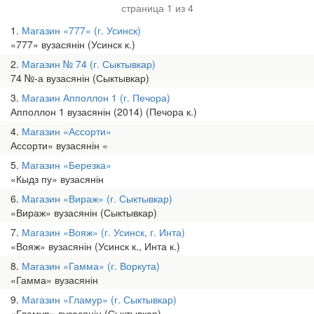
страница 1 из 4
1
Магазин «777» (г. Усинск)
«777» вузасянін (Усинск к.)
2
Магазин № 74 (г. Сыктывкар)
74 №-а вузасянін (Сыктывкар)
3
Магазин Апполлон 1 (г. Печора)
Апполлон 1 вузасянін (2014) (Печора к.)
4
Магазин «Ассорти»
Ассорти» вузасянін «
5
Магазин «Березка»
«Кыдз пу» вузасянін
6
Магазин «Вираж» (г. Сыктывкар)
«Вираж» вузасянін (Сыктывкар)
7
Магазин «Вояж» (г. Усинск, г. Инта)
«Вояж» вузасянін (Усинск к., Инта к.)
8
Магазин «Гамма» (г. Воркута)
«Гамма» вузасянін
9
Магазин «Гламур» (г. Сыктывкар)
«Гламур» вузасянін (Сыктывкар)