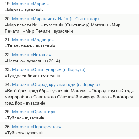
19
Магазин «Мария»
«Мария» вузасянін
20
Магазин «Мир печати № 1» (г. Сыктывкар)
«Мир печати № 1» вузасянін (Сыктывкар) Магазин «Мир
Печати» «Мир Печати» вузасянін
21
Магазин «Модница»
«Тшапитчысь» вузасянін
22
Магазин «Наташа»
«Наташа» вузасянін (2014)
23
Магазин «Огни тундры» (г. Воркута)
«Тундраса бияс» вузасянін
24
Магазин «Огород круглый год» (г. Воркута)
«Вогӧгӧрся град йӧр» вузасянін Магазин «Огород круглый год»
микрорайона Советского Сӧветскӧй микрорайонса «Вогӧгӧрся
град йӧр» вузасянін
25
Магазин «Ориентир»
«Туйпас» вузасянін
26
Магазин «Перекресток»
«Туйвеж» вузасянін