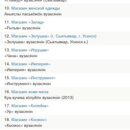
10
Магазин женской одежды
Аньяслы паськӧмӧн вузасянін
11
Магазин «Запад»
«Рытыв» вузасянін
12
Магазин «Золушка» (г. Сыктывкар, г. Усинск)
«Золушка» вузасянін (Сыктывкар, Усинск к.)
13
Магазин «Игрушки»
«Чача» вузасянін
14
Магазин «Империя»
«Империя» вузасянін
15
Магазин «Инструмент»
«Инструмент» вузасянін
16
Магазин кожи-меха
Куа-кучика кӧлуйӧн вузасянін (2013)
17
Магазин «Копейка»
«Ур» вузасянін
18
Магазин «Космос»
«Космос» вузасянін