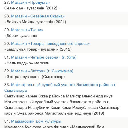
27
Магазин «Продукты»
Сёян-юан» вузасянін (2012) «
28
Магазин «Северная Сказка»
«Войвыв Мойд» вузасянін (2021)
29
Магазин «Ткани»
«Дӧра» вузасянін
30
Магазин «Товары повседневного спроса»
«Быдлунъя тӧвар» вузасянін (2012)
31
Магазин «Четыре сезона» (г. Ухта)
«Нёль каддыр» магазин
32
Магазин «Экстра» (г. Сыктывкар)
«Экстра» вузасянін (Сыктывкар)
33
Магистральный судебный участок Эжвинского района г.
Сыктывкара
Сыктывкар карын Эжва районса Магистральнӧй ёрд инув
Магистральный судебный участок Эжвинского района г.
Сыктывкара Республики Коми Коми Республикаса Сыктывкар
карын Эжва районса Магистральнӧй ёрд инув (2019)
34
Мадмасский Дом культуры
Мадмасса Культура керка Филиал «Мадмасский Дом