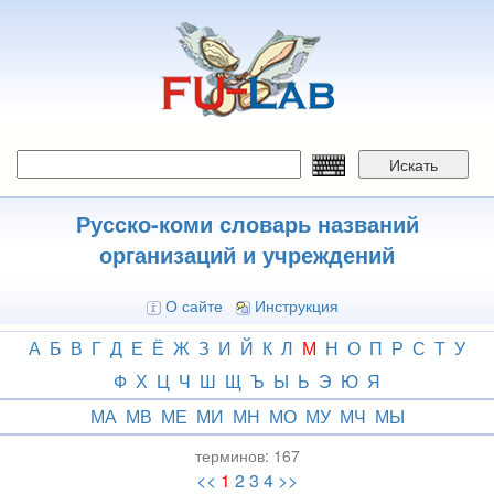
Перейти
к
основному
содержанию
Искать
Русско-коми словарь названий
организаций и учреждений
О сайте
Инструкция
А
Б
В
Г
Д
Е
Ё
Ж
З
И
Й
К
Л
М
Н
О
П
Р
С
Т
У
Ф
Х
Ц
Ч
Ш
Щ
Ъ
Ы
Ь
Э
Ю
Я
МА
МВ
МЕ
МИ
МН
МО
МУ
МЧ
МЫ
терминов:
167
<<
1
2
3
4
>>