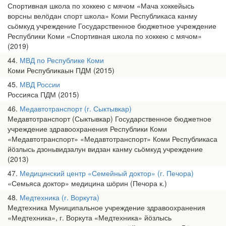
Спортивная школа по хоккею с мячом «Мача хоккейысь
ворсны велӧдан спорт школа» Коми Республикаса канму
сьӧмкуд учреждение Государственное бюджетное учреждение
Республики Коми «Спортивная школа по хоккею с мячом»
(2019)
44
МВД по Республике Коми
Коми Республикаын ПДМ (2015)
45
МВД России
Россияса ПДМ (2015)
46
Медавтотранспорт (г. Сыктывкар)
Медавтотранспорт (Сыктывкар) Государственное бюджетное
учреждение здравоохранения Республики Коми
«Медавтотранспорт» «Медавтотранспорт» Коми Республикаса
йӧзлысь дзоньвидзалун видзан канму сьӧмкуд учреждение
(2013)
47
Медицинский центр «Семейный доктор» (г. Печора)
«Семьяса доктор» медицина шӧрин (Печора к.)
48
Медтехника (г. Воркута)
Медтехника Муниципальное учреждение здравоохранения
«Медтехника», г. Воркута «Медтехника» йӧзлысь