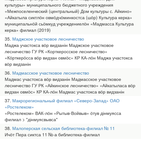
культуры» муниципального бюджетного учреждения
«Межпоселенческий (центральный) Дом культуры с. Айкино»
«Айкатыла сиктлӧн овмӧдчӧминкостса (шӧр) Культура керка»
муниципальнӧй сьӧмкуд учреждениелӧн «Мадмасса Культура
керка» филиал (2019)
35
Маджское участковое лесничество
Маджа участокса вӧр видзанін Маджское участковое
лесничество ГУ РК «Корткеросское лесничество»
«Кӧрткерӧсса вӧр видзан овмӧс» КР КА-лӧн Маджа участокса
вӧр видзанін
36
Мадмасское участковое лесничество
Мадмас участокса вӧр видзанін Мадмасское участковое
лесничество ГУ РК «Айкинское лесничество» «Айкатыласа вӧр
видзан овмӧс» КР КА-лӧн Мадмас участокса вӧр видзанін
37
Макрорегиональный филиал «Северо-Запад» ОАО
«Ростелеком»
«Ростелеком» ВАК-лӧн «Рытыв-Войвыв» ӧтув дінмуясса
филиал > "дінмуясвывса"
38
Малоперская сельская библиотека-филиал № 11
Ичӧт Пера сиктса 11 №-а библиотека-филиал