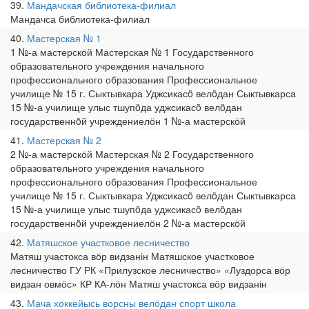
39
Мандачская библиотека-филиал
Мандачса библиотека-филиал
40
Мастерская № 1
1 №-а мастерскӧй Мастерская № 1 Государственного
образовательного учреждения начального
профессионального образования Профессиональное
училище № 15 г. Сыктывкара Уджсикасö велöдан Сыктывкарса
15 №-а училище улыс тшупöда уджсикасö велöдан
государственнöй учреждениелӧн 1 №-а мастерскӧй
41
Мастерская № 2
2 №-а мастерскӧй Мастерская № 2 Государственного
образовательного учреждения начального
профессионального образования Профессиональное
училище № 15 г. Сыктывкара Уджсикасö велöдан Сыктывкарса
15 №-а училище улыс тшупöда уджсикасö велöдан
государственнöй учреждениелӧн 2 №-а мастерскӧй
42
Матяшское участковое лесничество
Матяш участокса вӧр видзанін Матяшское участковое
лесничество ГУ РК «Прилузское лесничество» «Луздорса вӧр
видзан овмӧс» КР КА-лӧн Матяш участокса вӧр видзанін
43
Мача хоккейысь ворсны велӧдан спорт школа