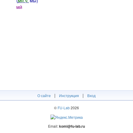
(
мн.ч.
мы)
мӣ
|
|
О сайте
Инструкция
Вход
©
FU-Lab
2026
Email:
komi@fu-lab.ru