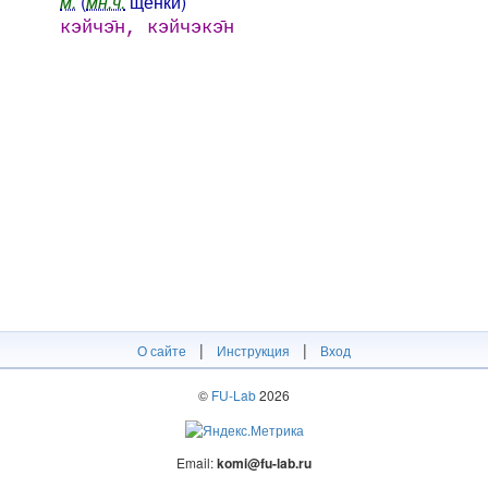
м.
(
мн.ч.
щенки)
кэйчэ̄н, кэйчэкэ̄н
|
|
О сайте
Инструкция
Вход
©
FU-Lab
2026
Email:
komi@fu-lab.ru