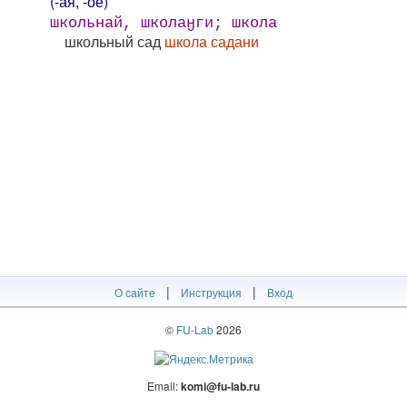
(-ая, -ое)
школьнай, школаӈги; школа
школьный сад
школа садани
|
|
О сайте
Инструкция
Вход
©
FU-Lab
2026
Email:
komi@fu-lab.ru